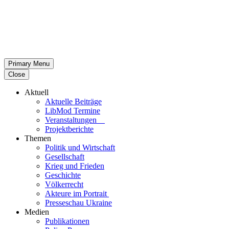
Primary Menu
Close
Aktuell
Aktu­elle Beiträge
LibMod Termine
Ver­an­stal­tun­gen
Pro­jekt­be­richte
Themen
Politik und Wirtschaft
Gesell­schaft
Krieg und Frieden
Geschichte
Völ­ker­recht
Akteure im Portrait
Pres­se­schau Ukraine
Medien
Publi­ka­tio­nen