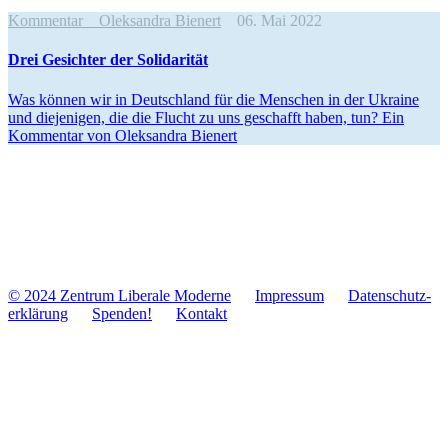
Kommentar
Oleksandra Bienert
06. Mai 2022
Drei Gesich­ter der Solidarität
Was können wir in Deutsch­land für die Men­schen in der Ukraine
und die­je­ni­gen, die die Flucht zu uns geschafft haben, tun? Ein
Kom­men­tar von Olek­san­dra Bienert
© 2024 Zentrum Libe­rale Moderne
Impres­sum
Daten­schutz­
er­klä­rung
Spenden!
Kontakt