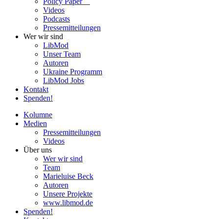
Policy Paper
Videos
Pod­casts
Pres­se­mit­tei­lun­gen
Wer wir sind
LibMod
Unser Team
Autoren
Ukraine Pro­gramm
LibMod Jobs
Kontakt
Spenden!
Kolumne
Medien
Pres­se­mit­tei­lun­gen
Videos
Über uns
Wer wir sind
Team
Marie­luise Beck
Autoren
Unsere Pro­jekte
www.libmod.de
Spenden!