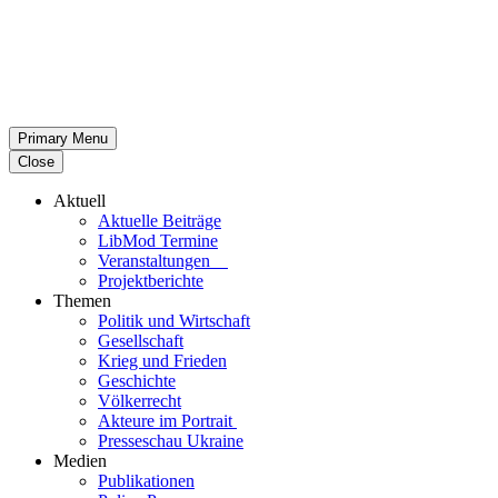
Primary Menu
Close
Aktuell
Aktu­elle Beiträge
LibMod Termine
Ver­an­stal­tun­gen
Pro­jekt­be­richte
Themen
Politik und Wirtschaft
Gesell­schaft
Krieg und Frieden
Geschichte
Völ­ker­recht
Akteure im Portrait
Pres­se­schau Ukraine
Medien
Publi­ka­tio­nen