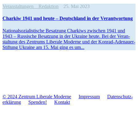
Veranstaltungen
Redaktion
25. Mai 2023
Charkiw 1941 und heute – Deutsch­land in der Verantwortung
Natio­nal­so­zia­lis­ti­sche Besat­zung Char­kiws zwi­schen 1941 und
1943 – Rus­si­sche Besat­zung in der Ukraine heute. Bei der Ver­an­
stal­tung des Zen­trums Libe­rale Moderne und der Konrad-Ade­­nauer-
Stif­­tung Ukraine am 15. Mai ging es um...
© 2024 Zentrum Libe­rale Moderne
Impres­sum
Daten­schutz­
er­klä­rung
Spenden!
Kontakt