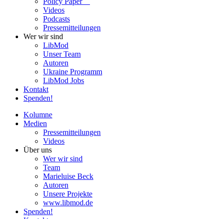
Policy Paper
Videos
Pod­casts
Pres­se­mit­tei­lun­gen
Wer wir sind
LibMod
Unser Team
Autoren
Ukraine Pro­gramm
LibMod Jobs
Kontakt
Spenden!
Kolumne
Medien
Pres­se­mit­tei­lun­gen
Videos
Über uns
Wer wir sind
Team
Marie­luise Beck
Autoren
Unsere Pro­jekte
www.libmod.de
Spenden!