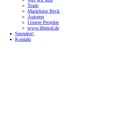
Team
Marie­luise Beck
Autoren
Unsere Pro­jekte
www.libmod.de
Spenden!
Kontakt