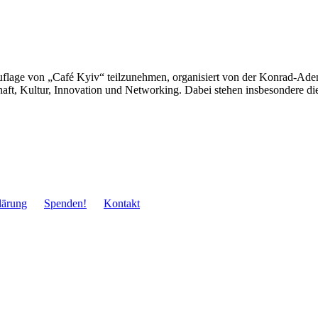
uflage von „Café Kyiv“ teilzu­nehmen, organi­siert von der Konrad-Ade­n
chaft, Kultur, Inno­va­tion und Net­wor­king. Dabei stehen insbe­sondere 
lä­rung
Spenden!
Kontakt