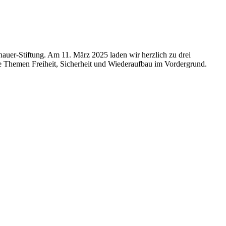
auer-Stif­tung. Am 11. März 2025 laden wir herz­lich zu drei
die Themen Frei­heit, Sicher­heit und Wieder­aufbau im Vordergrund.