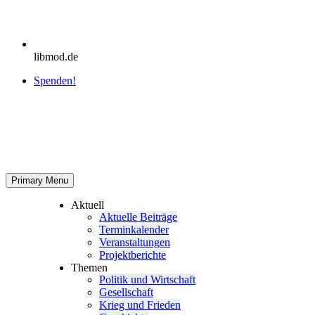
libmod.de
Spenden!
Primary Menu
Aktuell
Aktu­elle Beiträge
Ter­min­ka­len­der
Ver­an­stal­tun­gen
Pro­jekt­be­richte
Themen
Politik und Wirtschaft
Gesell­schaft
Krieg und Frieden