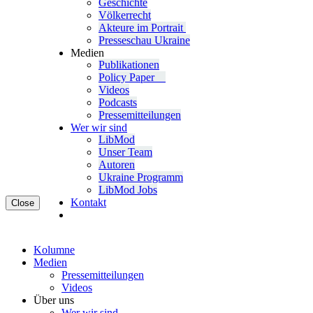
Geschichte
Völ­ker­recht
Akteure im Portrait
Pres­se­schau Ukraine
Medien
Publi­ka­tio­nen
Policy Paper
Videos
Pod­casts
Pres­se­mit­tei­lun­gen
Wer wir sind
LibMod
Unser Team
Autoren
Ukraine Pro­gramm
LibMod Jobs
Kontakt
Close
Kolumne
Medien
Pres­se­mit­tei­lun­gen
Videos
Über uns
Wer wir sind