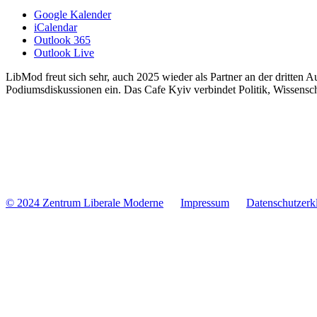
Google Kalender
iCalendar
Outlook 365
Outlook Live
LibMod freut sich sehr, auch 2025 wieder als Partner an der dritten A
Podiums­dis­kus­sionen ein. Das Cafe Kyiv ver­bin­det Politik, Wissen­s
© 2024 Zentrum Libe­rale Moderne
Impres­sum
Daten­schutz­er­k