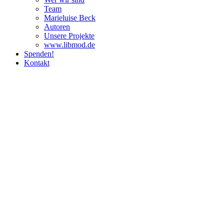
Team
Marie­luise Beck
Autoren
Unsere Pro­jekte
www.libmod.de
Spenden!
Kontakt