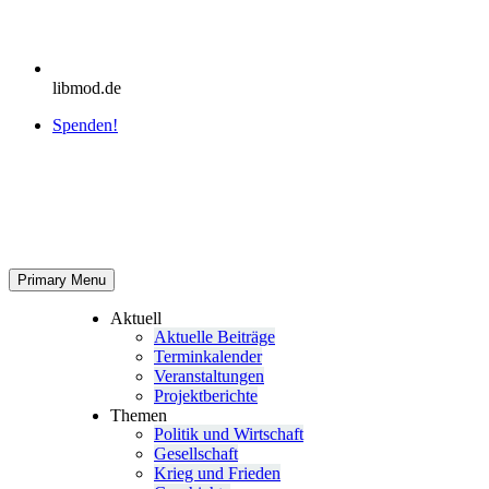
libmod.de
Spenden!
Primary Menu
Aktuell
Aktu­elle Beiträge
Ter­min­ka­len­der
Ver­an­stal­tun­gen
Pro­jekt­be­richte
Themen
Politik und Wirtschaft
Gesell­schaft
Krieg und Frieden