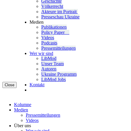
Geschichte
Völ­ker­recht
Akteure im Portrait
Pres­se­schau Ukraine
Medien
Publi­ka­tio­nen
Policy Paper
Videos
Pod­casts
Pres­se­mit­tei­lun­gen
Wer wir sind
LibMod
Unser Team
Autoren
Ukraine Pro­gramm
LibMod Jobs
Kontakt
Close
Kolumne
Medien
Pres­se­mit­tei­lun­gen
Videos
Über uns
Wer wir sind