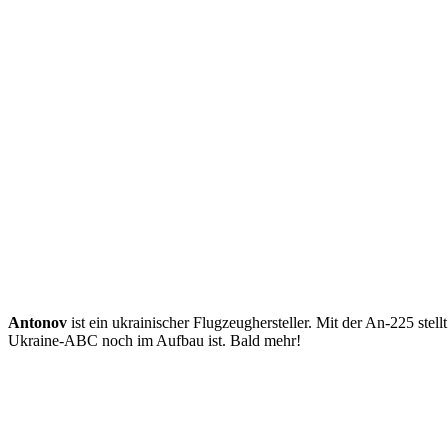
Antonov
ist ein ukrai­ni­scher Flug­zeug­her­stel­ler. Mit der An-225 st
Ukraine-ABC noch im Aufbau ist. Bald mehr!